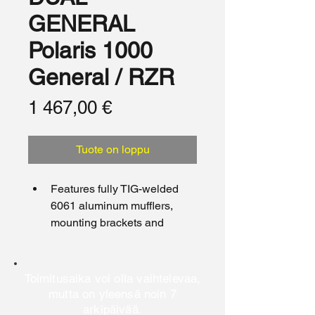
GENERAL
Polaris 1000
General / RZR
Hinta
1 467,00 €
Tuote on loppu
Features fully TIG-welded 
6061 aluminum mufflers, 
mounting brackets and 
exhaust tips
Includes oxygen sensor bung
USFS-approved spark 
Toimitusaika voi olla vaihtelevaa,
arrestor adds significant 
mutta on yleensä noin 7
horsepower and torque gains
arkipäivää.