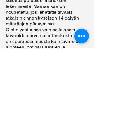
kuluttua peruutusilmoituksen
tekemisestä. Määräaikaa on
noudatettu, jos lähetätte tavarat
takaisin ennen kyseisen 14 päivän
määräajan päättymistä.
Olette vastuussa vain sellaisesta
tavaroiden arvon alentumisesta, joka
on seurausta muusta kuin tavaroiden
luonteen, ominaisuuksien ja
toimivuuden toteamiseksi tarvittavasta
käsittelystä.
6. LUNASTAMATON PAKETTI
Lunastamatta jättäminen ei ole sama
asia kuin palautus tai peruutus.
Lunastamatta jätetystä paketista, josta
ei ole tehty erillistä peruutusilmoitusta,
perimme toimituskustannukset.
7. ONGELMATILANTEET
Mikäli tuote
on kadonnut tai vioittunut kuljetuksen
aikana tai se ei muuten vastaa
tilaustasi, tulee sinun ilmoittaa