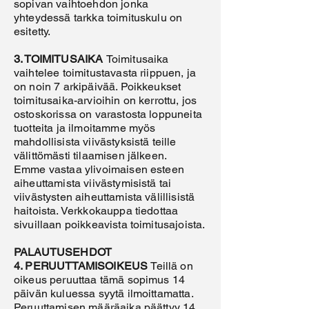
sopivan vaihtoehdon jonka
yhteydessä tarkka toimituskulu on
esitetty.
3. TOIMITUSAIKA
Toimitusaika
vaihtelee toimitustavasta riippuen, ja
on noin 7 arkipäivää. Poikkeukset
toimitusaika-arvioihin on kerrottu, jos
ostoskorissa on varastosta loppuneita
tuotteita ja ilmoitamme myös
mahdollisista viivästyksistä teille
välittömästi tilaamisen jälkeen.
Emme vastaa ylivoimaisen esteen
aiheuttamista viivästymisistä tai
viivästysten aiheuttamista välillisistä
haitoista. Verkkokauppa tiedottaa
sivuillaan poikkeavista toimitusajoista.
PALAUTUSEHDOT
4. PERUUTTAMISOIKEUS
Teillä on
oikeus peruuttaa tämä sopimus 14
päivän kuluessa syytä ilmoittamatta.
Peruuttamisen määräaika päättyy 14