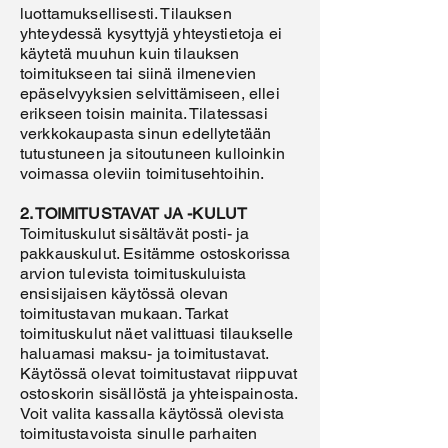
luottamuksellisesti. Tilauksen
yhteydessä kysyttyjä yhteystietoja ei
käytetä muuhun kuin tilauksen
toimitukseen tai siinä ilmenevien
epäselvyyksien selvittämiseen, ellei
erikseen toisin mainita. Tilatessasi
verkkokaupasta sinun edellytetään
tutustuneen ja sitoutuneen kulloinkin
voimassa oleviin toimitusehtoihin.
2. TOIMITUSTAVAT JA -KULUT
Toimituskulut sisältävät posti- ja
pakkauskulut. Esitämme ostoskorissa
arvion tulevista toimituskuluista
ensisijaisen käytössä olevan
toimitustavan mukaan. Tarkat
toimituskulut näet valittuasi tilaukselle
haluamasi maksu- ja toimitustavat.
Käytössä olevat toimitustavat riippuvat
ostoskorin sisällöstä ja yhteispainosta.
Voit valita kassalla käytössä olevista
toimitustavoista sinulle parhaiten