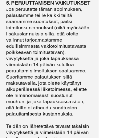
5. PERUUTTAMISEN VAIKUTUKSET
Jos peruutatte tämän sopimuksen,
palautamme teille kaikki teiltä
saamamme suoritukset, paitsi
toimituskustannukset (eikä myöskään
lisäkustannuksia siitä, että olette
valinnut tarjoamastamme
edullisimmasta vakiotoimitustavasta
poikkeavan toimitustavan),
viivytyksettä ja joka tapauksessa
viimeistään 14 päivän kuluttua
peruuttamisilmoituksen saatuamme.
Suoritamme palautuksen sillä
maksutavalla, jota olette käyttänyt
alkuperäisessä liiketoimessa, ellette
ole nimenomaisesti suostunut
muuhun, ja joka tapauksessa siten,
että teille ei aiheudu suoritusten
palauttamisesta kustannuksia.
Teidän on lähetettävä tavarat takaisin
viivytyksettä ja viimeistään 14 päivän