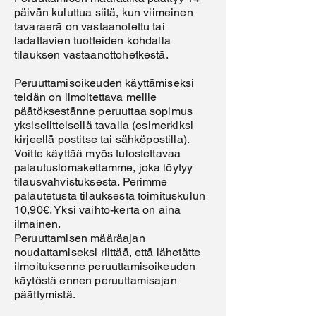
päivän kuluttua siitä, kun viimeinen
tavaraerä on vastaanotettu tai
ladattavien tuotteiden kohdalla
tilauksen vastaanottohetkestä.
Peruuttamisoikeuden käyttämiseksi
teidän on ilmoitettava meille
päätöksestänne peruuttaa sopimus
yksiselitteisellä tavalla (esimerkiksi
kirjeellä postitse tai sähköpostilla).
Voitte käyttää myös tulostettavaa
palautuslomakettamme, joka löytyy
tilausvahvistuksesta. Perimme
palautetusta tilauksesta toimituskulun
10,90€. Yksi vaihto-kerta on aina
ilmainen.
Peruuttamisen määräajan
noudattamiseksi riittää, että lähetätte
ilmoituksenne peruuttamisoikeuden
käytöstä ennen peruuttamisajan
päättymistä.