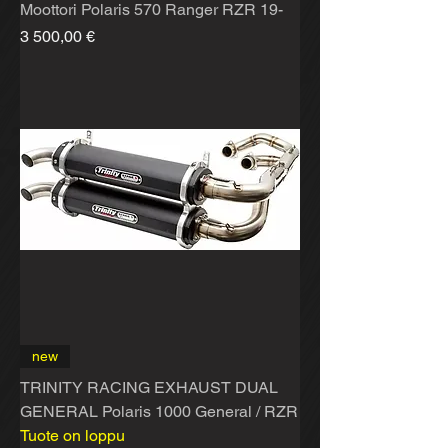
Moottori Polaris 570 Ranger RZR 19-
Hinta
3 500,00 €
new
TRINITY RACING EXHAUST DUAL
GENERAL Polaris 1000 General / RZR
Tuote on loppu