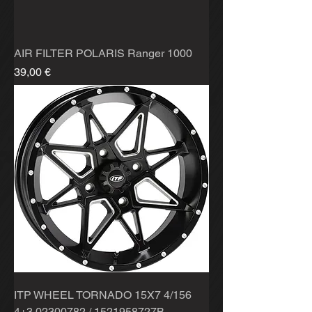
AIR FILTER POLARIS Ranger 1000
Hinta
39,00 €
ITP WHEEL TORNADO 15X7 4/156
4+3 02300782 / 1521958727B