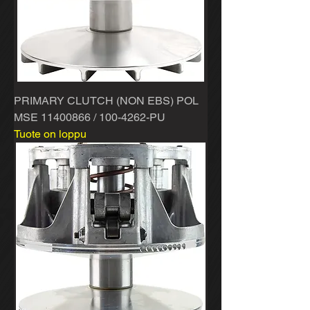
PRIMARY CLUTCH (NON EBS) POL
MSE 11400866 / 100-4262-PU
Tuote on loppu