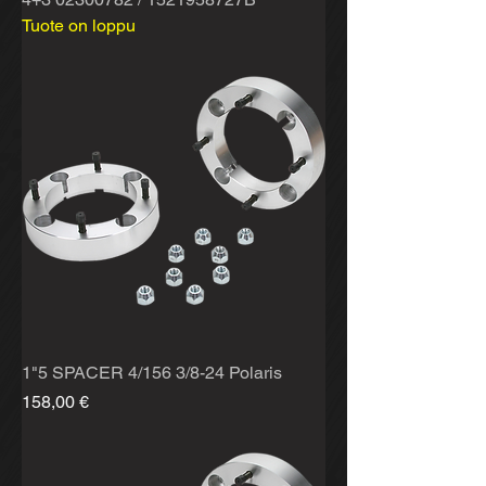
Tuote on loppu
1"5 SPACER 4/156 3/8-24 Polaris
Hinta
158,00 €