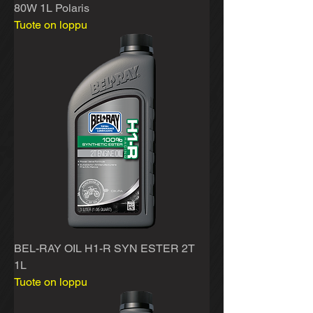
80W 1L Polaris
Tuote on loppu
BEL-RAY OIL H1-R SYN ESTER 2T
1L
Tuote on loppu