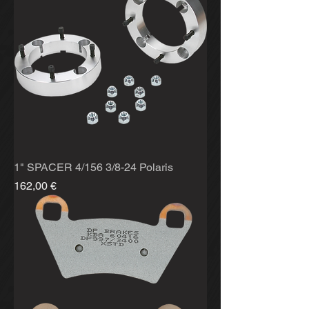
1" SPACER 4/156 3/8-24 Polaris
Hinta
162,00 €